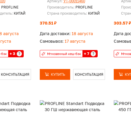
020
Артикул:
УТ-00011460
Арти
:
PROFLINE
Производитель:
PROFLINE
Прои
одитель:
КИТАЙ
Страна производитель:
КИТАЙ
Стран
370.51 ₽
303.57 ₽
8 августа
Дата доставки:
18 августа
Дата до
вгуста
Самовывоз:
17 августа
Самовыв
+ 3
+ 7
?
?
-бэк
Мгновенный кеш-бэк
Мгнов
КОНСУЛЬТАЦИЯ
КУПИТЬ
КОНСУЛЬТАЦИЯ
КУ