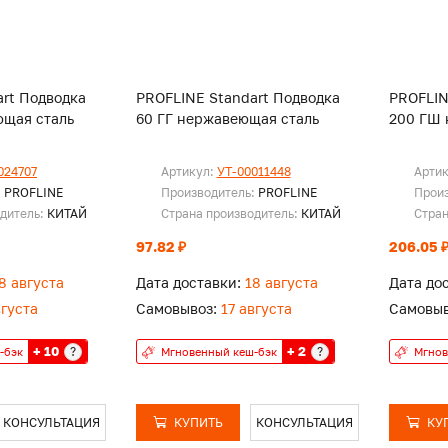
rt Подводка
PROFLINE Standart Подводка
PROFLIN
ющая сталь
60 ГГ нержавеющая сталь
200 ГШ 
024707
Артикул:
УТ-00011448
Арти
:
PROFLINE
Производитель:
PROFLINE
Прои
одитель:
КИТАЙ
Страна производитель:
КИТАЙ
Стран
97.82 ₽
206.05 
8 августа
Дата доставки:
18 августа
Дата до
вгуста
Самовывоз:
17 августа
Самовыв
+ 10
+ 2
?
?
-бэк
Мгновенный кеш-бэк
Мгнов
КОНСУЛЬТАЦИЯ
КУПИТЬ
КОНСУЛЬТАЦИЯ
КУ