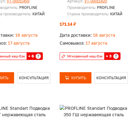
кул:
УТ-00011459
Артикул:
УТ-00011420
зводитель:
PROFLINE
Производитель:
PROFLINE
а производитель:
КИТАЙ
Страна производитель:
КИТАЙ
171.14 ₽
ставки:
18 августа
Дата доставки:
18 августа
оз:
17 августа
Самовывоз:
17 августа
+ 6
+ 3
?
?
енный кеш-бэк
Мгновенный кеш-бэк
ПИТЬ
КОНСУЛЬТАЦИЯ
КУПИТЬ
КОНСУЛЬТАЦИЯ