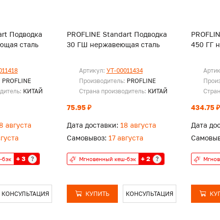
rt Подводка
PROFLINE Standart Подводка
PROFLIN
ющая сталь
30 ГШ нержавеющая сталь
450 ГГ 
011418
Артикул:
УТ-00011434
Арти
:
PROFLINE
Производитель:
PROFLINE
Прои
одитель:
КИТАЙ
Страна производитель:
КИТАЙ
Стран
75.95 ₽
434.75 ₽
8 августа
Дата доставки:
18 августа
Дата до
вгуста
Самовывоз:
17 августа
Самовыв
+ 3
+ 2
?
?
-бэк
Мгновенный кеш-бэк
Мгнов
КОНСУЛЬТАЦИЯ
КУПИТЬ
КОНСУЛЬТАЦИЯ
КУ