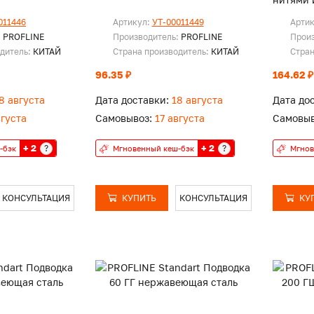
вн.
011446
Артикул:
УТ-00011449
Арти
:
PROFLINE
Производитель:
PROFLINE
Прои
одитель:
КИТАЙ
Страна производитель:
КИТАЙ
Стран
96.35 ₽
164.62 ₽
8 августа
Дата доставки:
18 августа
Дата до
вгуста
Самовывоз:
17 августа
Самовыв
+ 2
+ 2
?
?
-бэк
Мгновенный кеш-бэк
Мгнов
КОНСУЛЬТАЦИЯ
КУПИТЬ
КОНСУЛЬТАЦИЯ
КУ