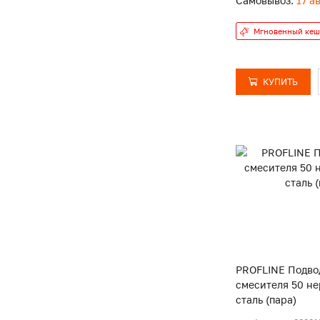
Самовывоз:
17 а
Мгновенный кеш
КУПИТЬ
PROFLINE Подво
смесителя 50 н
сталь (пара)