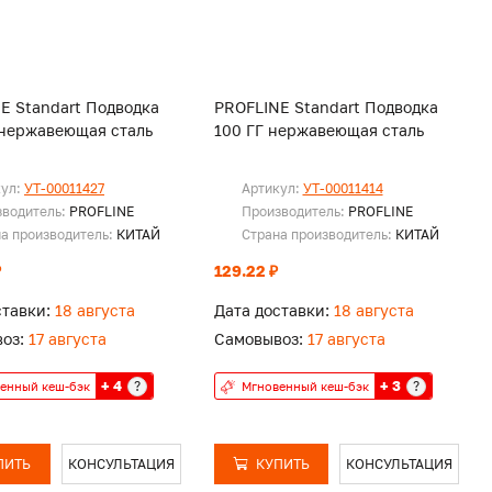
E Standart Подводка
PROFLINE Standart Подводка
нержавеющая сталь
100 ГГ нержавеющая сталь
кул:
УТ-00011427
Артикул:
УТ-00011414
зводитель:
PROFLINE
Производитель:
PROFLINE
а производитель:
КИТАЙ
Страна производитель:
КИТАЙ
₽
129.22 ₽
ставки:
18 августа
Дата доставки:
18 августа
оз:
17 августа
Самовывоз:
17 августа
+ 4
+ 3
?
?
енный кеш-бэк
Мгновенный кеш-бэк
ПИТЬ
КОНСУЛЬТАЦИЯ
КУПИТЬ
КОНСУЛЬТАЦИЯ