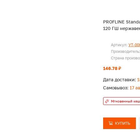
PROFLINE Standa
120 ГШ нержаве
Артикул:
УТ-00
Производитель
Страна произв
146.78 ₽
Дата доставки:
1
Самовывоз:
17 а
Мгновенный кеш
КУПИТЬ