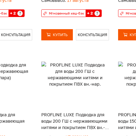
вгуста
Самовывоз:
17 августа
Самовыв
+ 2
+ 2
?
?
-бэк
Мгновенный кеш-бэк
Мгнов
КОНСУЛЬТАЦИЯ
КУПИТЬ
КОНСУЛЬТАЦИЯ
КУ
дка для
PROFLINE LUXE Подводка для
PROFLIN
ержавеющая
воды 200 ГШ с нержавеющими
воды 15
нитями и покрытием ПВХ вн.-
нитями 
нар.
нар.