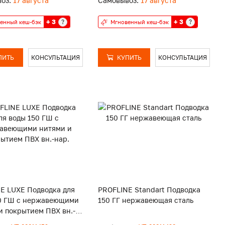
оз:
17 августа
Самовывоз:
17 августа
+ 3
+ 3
?
?
енный кеш-бэк
Мгновенный кеш-бэк
ПИТЬ
КОНСУЛЬТАЦИЯ
КУПИТЬ
КОНСУЛЬТАЦИЯ
E LUXE Подводка для
PROFLINE Standart Подводка
0 ГШ с нержавеющими
150 ГГ нержавеющая сталь
и покрытием ПВХ вн.-