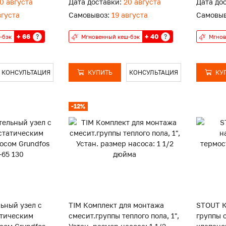
0 августа
Дата доставки:
20 августа
Дата до
вгуста
Самовывоз:
19 августа
Самовыв
+ 66
+ 40
?
?
-бэк
Мгновенный кеш-бэк
Мгнов
КОНСУЛЬТАЦИЯ
КУПИТЬ
КОНСУЛЬТАЦИЯ
КУ
-12%
ьный узел с
TIM Комплект для монтажа
STOUT К
атическим
смесит.группы теплого пола, 1",
группы 