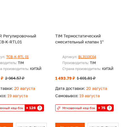
R Регулировочный
TIM Термостатический
CB-K-RTL01
смесительный клапан 1"
кул:
TCB-K-RTL 01
Артикул:
BL3110C04
зводитель:
TIM
Производитель:
TIM
а производитель:
КИТАЙ
Страна производитель:
КИТАЙ
 ₽
2 964.57 ₽
1 493.79 ₽
1 691.81 ₽
ставки:
20 августа
Дата доставки:
20 августа
оз:
19 августа
Самовывоз:
19 августа
+ 126
+ 75
?
?
енный кеш-бэк
Мгновенный кеш-бэк