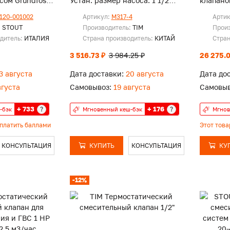
сом Grundfos
Устан. размер насоса: 1 1/2
клапано
дюйма
120-001002
Артикул:
M317-4
Арти
:
STOUT
Производитель:
TIM
Прои
одитель:
ИТАЛИЯ
Страна производитель:
КИТАЙ
Стран
3 516.73 ₽
3 984.25 ₽
26 275.0
3 августа
Дата доставки:
20 августа
Дата до
вгуста
Самовывоз:
19 августа
Самовыв
+ 733
+ 176
?
?
-бэк
Мгновенный кеш-бэк
Мгнов
оплатить баллами
Этот тов
КОНСУЛЬТАЦИЯ
КУПИТЬ
КОНСУЛЬТАЦИЯ
КУ
-12%