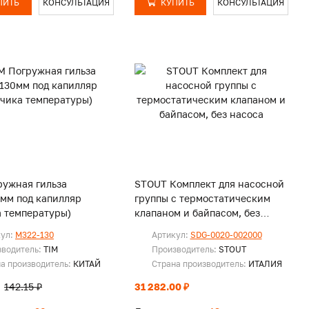
ПИТЬ
КОНСУЛЬТАЦИЯ
КУПИТЬ
КОНСУЛЬТАЦИЯ
ружная гильза
STOUT Комплект для насосной
0мм под капилляр
группы с термостатическим
а температуры)
клапаном и байпасом, без
насоса
кул:
M322-130
Артикул:
SDG-0020-002000
зводитель:
TIM
Производитель:
STOUT
а производитель:
КИТАЙ
Страна производитель:
ИТАЛИЯ
142.15 ₽
31 282.00 ₽