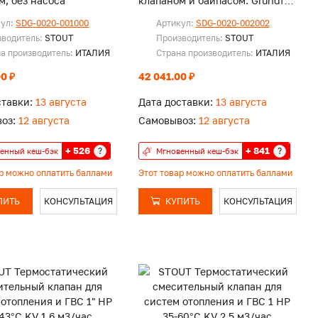
м, без насоса
клапаном и байпасом. Grundfos
UPSO 25-65 130
кул:
SDG-0020-001000
Артикул:
SDG-0020-002002
зводитель:
STOUT
Производитель:
STOUT
а производитель:
ИТАЛИЯ
Страна производитель:
ИТАЛИЯ
0 ₽
42 041.00 ₽
ставки:
13 августа
Дата доставки:
13 августа
оз:
12 августа
Самовывоз:
12 августа
+ 526
+ 841
?
?
енный кеш-бэк
Мгновенный кеш-бэк
ар можно оплатить баллами
Этот товар можно оплатить баллами
ПИТЬ
КОНСУЛЬТАЦИЯ
КУПИТЬ
КОНСУЛЬТАЦИЯ