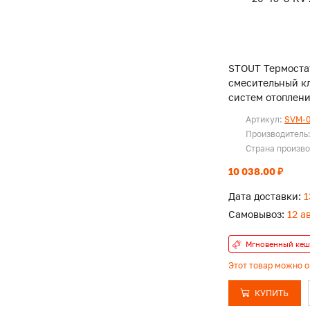
STOUT Термоста
смесительный к
систем отоплени
20-43°C KV 2,5 
Артикул:
SVM-0
Производитель
Страна произв
10 038.00 ₽
Дата доставки:
1
Самовывоз:
12 а
Мгновенный кеш
Этот товар можно 
КУПИТЬ