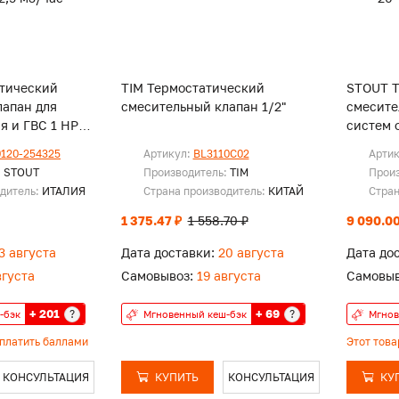
тический
TIM Термостатический
STOUT Т
лапан для
смесительный клапан 1/2"
смесите
я и ГВС 1 НР
систем 
м3/час
20-43°C 
120-254325
Артикул:
BL3110C02
Арти
:
STOUT
Производитель:
TIM
Прои
одитель:
ИТАЛИЯ
Страна производитель:
КИТАЙ
Стран
1 375.47 ₽
1 558.70 ₽
9 090.00
3 августа
Дата доставки:
20 августа
Дата до
вгуста
Самовывоз:
19 августа
Самовыв
+ 201
+ 69
?
?
-бэк
Мгновенный кеш-бэк
Мгнов
оплатить баллами
Этот тов
КОНСУЛЬТАЦИЯ
КУПИТЬ
КОНСУЛЬТАЦИЯ
КУ