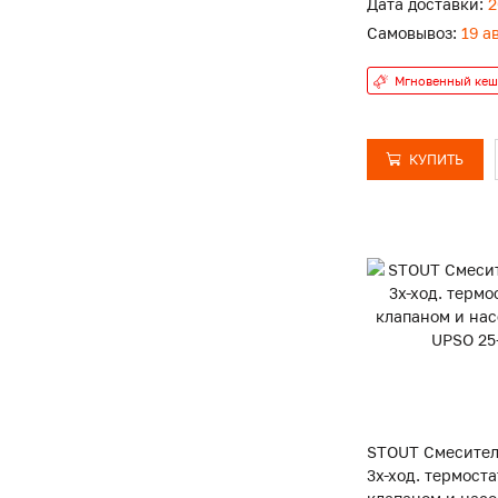
Дата доставки:
2
Самовывоз:
19 а
Мгновенный кеш
КУПИТЬ
STOUT Смесител
3х-ход. термост