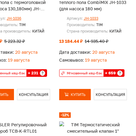
 пола с термоголовкой
теплого пола CombiMIX JH-1033
соса 130,180мм) JH-
(для насоса 180 мм)
кул:
JH-1036
Артикул:
JH-1033
зводитель:
TIM
Производитель:
TIM
а производитель:
КИТАЙ
Страна производитель:
КИТАЙ
 ₽
5 223.32 ₽
13 184.44 ₽
14 935.40 ₽
ставки:
20 августа
Дата доставки:
20 августа
оз:
19 августа
Самовывоз:
19 августа
+ 231
+ 659
?
?
енный кеш-бэк
Мгновенный кеш-бэк
ПИТЬ
КОНСУЛЬТАЦИЯ
КУПИТЬ
КОНСУЛЬТАЦИЯ
-12%