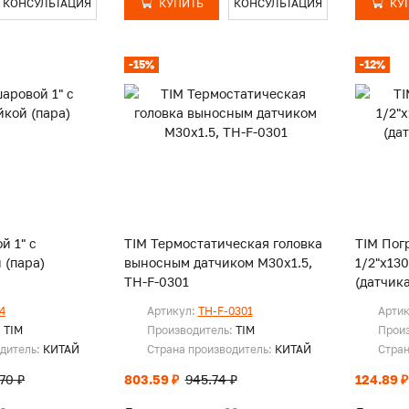
КОНСУЛЬТАЦИЯ
КУПИТЬ
КОНСУЛЬТАЦИЯ
КУ
-15%
-12%
й 1" с
TIM Термостатическая головка
TIM Пог
 (пара)
выносным датчиком M30х1.5,
1/2"х13
TH-F-0301
(датчик
4
Артикул:
TH-F-0301
Арти
:
TIM
Производитель:
TIM
Прои
одитель:
КИТАЙ
Страна производитель:
КИТАЙ
Стран
70 ₽
803.59 ₽
945.74 ₽
124.89 ₽