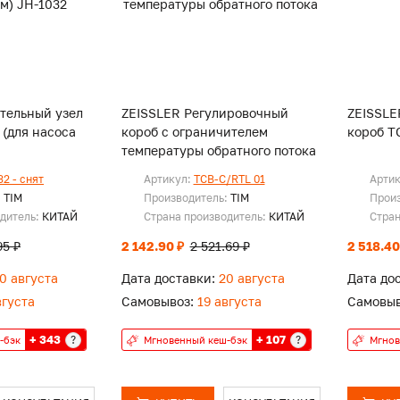
тельный узел
ZEISSLER Регулировочный
ZEISSLE
 (для насоса
короб с ограничителем
короб T
температуры обратного потока
2 - снят
Артикул:
TCB-C/RTL 01
Арти
:
TIM
Производитель:
TIM
Прои
одитель:
КИТАЙ
Страна производитель:
КИТАЙ
Стран
95 ₽
2 142.90 ₽
2 521.69 ₽
2 518.40
0 августа
Дата доставки:
20 августа
Дата до
вгуста
Самовывоз:
19 августа
Самовыв
+ 343
+ 107
?
?
-бэк
Мгновенный кеш-бэк
Мгнов