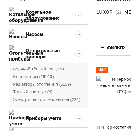
Котельное
LUXOR
(2)
ME
оборудование
Насосы
ФИЛЬТР
Отопительные
приборы
Водяной тёплый пол (263)
-12%
Конвекторы (16140)
Радиаторы отопления (6169)
Теплый плинтус (4)
Электрический тёплый пол (224)
Приборы учета
TIM Термостати