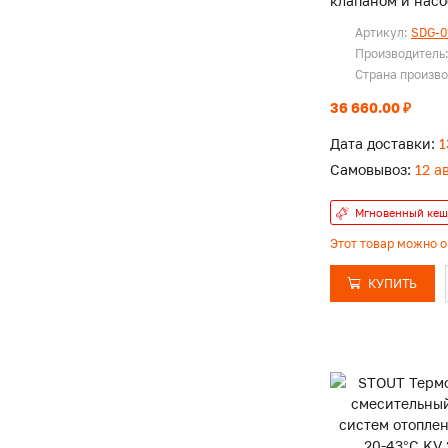
клапаном и насо
UPSO 25-65 130
Артикул:
SDG-0
Производитель
Страна произв
36 660.00 ₽
Дата доставки:
1
Самовывоз:
12 а
Мгновенный кеш
Этот товар можно 
КУПИТЬ