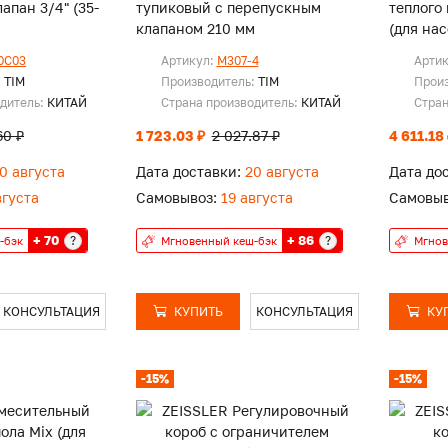
апан 3/4" (35-
тупиковый с перепускным
теплого
клапаном 210 мм
(для на
1036
0C03
Артикул:
M307-4
Арти
:
TIM
Производитель:
TIM
Прои
одитель:
КИТАЙ
Страна производитель:
КИТАЙ
Стран
60 ₽
1 723.03 ₽
2 027.87 ₽
4 611.18
0 августа
Дата доставки:
20 августа
Дата до
вгуста
Самовывоз:
19 августа
Самовыв
+ 70
+ 86
?
?
-бэк
Мгновенный кеш-бэк
Мгнов
КОНСУЛЬТАЦИЯ
КУПИТЬ
КОНСУЛЬТАЦИЯ
КУ
-15%
-15%