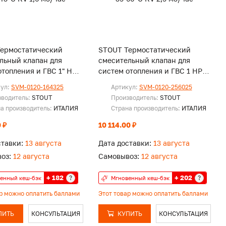
ермостатический
STOUT Термостатический
льный клапан для
смесительный клапан для
отопления и ГВС 1" НР
систем отопления и ГВС 1 НР
KV 1,6 м3/час
35-60°C KV 2,5 м3/час
кул:
SVM-0120-164325
Артикул:
SVM-0120-256025
зводитель:
STOUT
Производитель:
STOUT
а производитель:
ИТАЛИЯ
Страна производитель:
ИТАЛИЯ
 ₽
10 114.00 ₽
ставки:
13 августа
Дата доставки:
13 августа
оз:
12 августа
Самовывоз:
12 августа
+ 182
+ 202
?
?
енный кеш-бэк
Мгновенный кеш-бэк
ар можно оплатить баллами
Этот товар можно оплатить баллами
ПИТЬ
КОНСУЛЬТАЦИЯ
КУПИТЬ
КОНСУЛЬТАЦИЯ