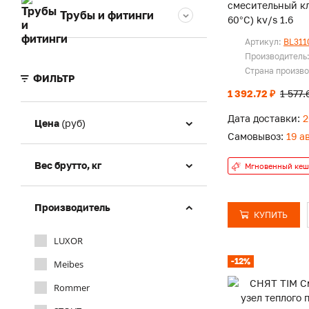
смесительный кл
Трубы и фитинги
60°С) kv/s 1.6
Артикул:
BL311
Производитель
Страна произв
ФИЛЬТР
1 392.72 ₽
1 577.
Дата доставки:
2
Цена
(руб)
Самовывоз:
19 а
Вес брутто, кг
Мгновенный кеш
Производитель
КУПИТЬ
LUXOR
-12%
Meibes
Rommer