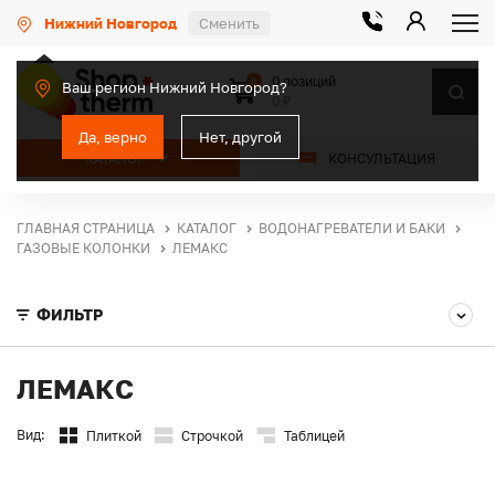
Нижний Новгород
Сменить
0 позиций
0
Ваш регион Нижний Новгород?
0 ₽
Да, верно
Нет, другой
КАТАЛОГ
КОНСУЛЬТАЦИЯ
ГЛАВНАЯ СТРАНИЦА
КАТАЛОГ
ВОДОНАГРЕВАТЕЛИ И БАКИ
ГАЗОВЫЕ КОЛОНКИ
ЛЕМАКС
ФИЛЬТР
ЛЕМАКС
Вид:
Плиткой
Строчкой
Таблицей