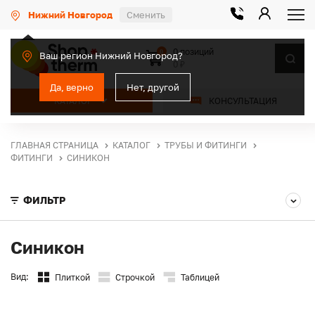
Нижний Новгород
Сменить
0 позиций
0
Ваш регион Нижний Новгород?
0 ₽
Да, верно
Нет, другой
КАТАЛОГ
КОНСУЛЬТАЦИЯ
ГЛАВНАЯ СТРАНИЦА
КАТАЛОГ
ТРУБЫ И ФИТИНГИ
ФИТИНГИ
СИНИКОН
ФИЛЬТР
Синикон
Вид:
Плиткой
Строчкой
Таблицей