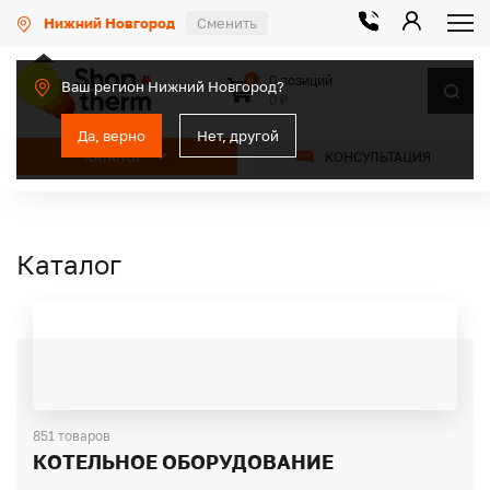
Нижний Новгород
Сменить
0 позиций
0
Ваш регион Нижний Новгород?
0 ₽
Да, верно
Нет, другой
КАТАЛОГ
КОНСУЛЬТАЦИЯ
Каталог
851 товаров
КОТЕЛЬНОЕ ОБОРУДОВАНИЕ