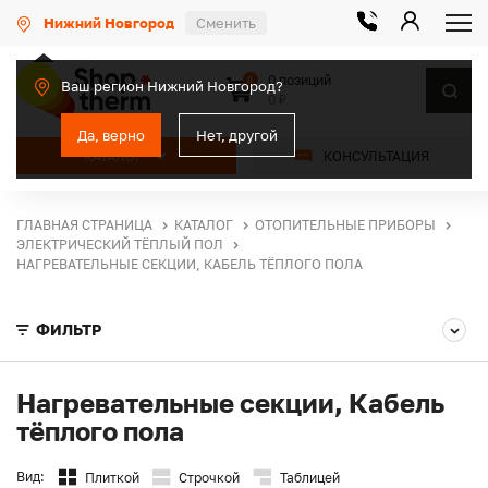
Нижний Новгород
Сменить
0 позиций
0
Ваш регион Нижний Новгород?
0 ₽
Да, верно
Нет, другой
КАТАЛОГ
КОНСУЛЬТАЦИЯ
ГЛАВНАЯ СТРАНИЦА
КАТАЛОГ
ОТОПИТЕЛЬНЫЕ ПРИБОРЫ
ЭЛЕКТРИЧЕСКИЙ ТЁПЛЫЙ ПОЛ
НАГРЕВАТЕЛЬНЫЕ СЕКЦИИ, КАБЕЛЬ ТЁПЛОГО ПОЛА
ФИЛЬТР
Нагревательные секции, Кабель
тёплого пола
Вид:
Плиткой
Строчкой
Таблицей