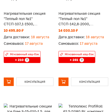
Нагревательная секция
Нагревательная секция
"Теплый пол №1"
"Теплый пол №1"
СТСП-107,1-1500,
СТСП-142,8-2000,
двужильный кабель
двужильный кабель
10 495.80 ₽
14 030.10 ₽
Дата доставки:
18 августа
Дата доставки:
18 августа
Самовывоз:
17 августа
Самовывоз:
17 августа
Мгновенный кеш-бэк
Мгновенный кеш-бэк
+ 210
+ 281
?
?
КОНСУЛЬТАЦИЯ
КОНСУЛЬТАЦИЯ