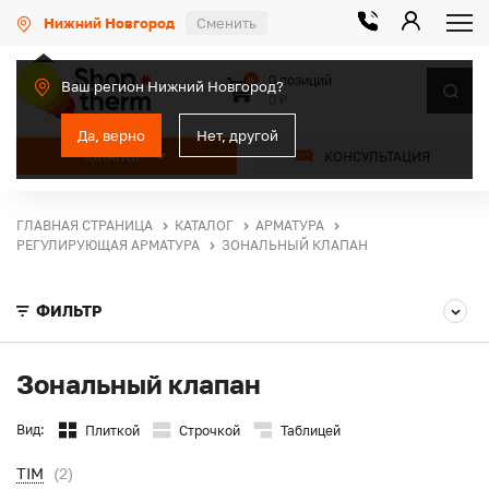
Нижний Новгород
Сменить
0 позиций
0
Ваш регион Нижний Новгород?
0 ₽
Да, верно
Нет, другой
КАТАЛОГ
КОНСУЛЬТАЦИЯ
ГЛАВНАЯ СТРАНИЦА
КАТАЛОГ
АРМАТУРА
РЕГУЛИРУЮЩАЯ АРМАТУРА
ЗОНАЛЬНЫЙ КЛАПАН
ФИЛЬТР
Зональный клапан
Вид:
Плиткой
Строчкой
Таблицей
TIM
(2)