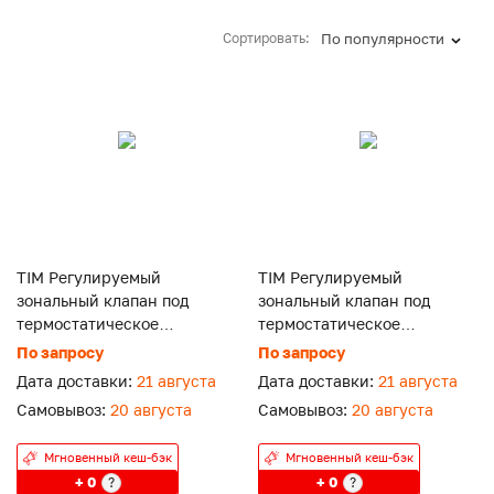
Сортировать:
По популярности
TIM Регулируемый
TIM Регулируемый
зональный клапан под
зональный клапан под
термостатическое
термостатическое
устройство М30х1.5, 3/4"НР
устройство М30х1.5, 1"НР
По запросу
По запросу
Дата доставки:
21 августа
Дата доставки:
21 августа
Самовывоз:
20 августа
Самовывоз:
20 августа
Мгновенный кеш-бэк
Мгновенный кеш-бэк
+ 0
+ 0
?
?