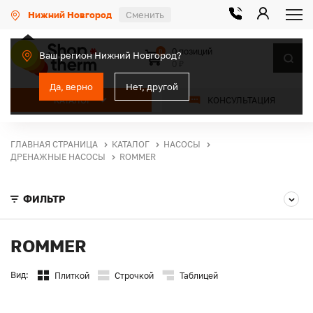
Нижний Новгород
Сменить
0 позиций
0
Ваш регион Нижний Новгород?
0 ₽
Да, верно
Нет, другой
КАТАЛОГ
КОНСУЛЬТАЦИЯ
ГЛАВНАЯ СТРАНИЦА
КАТАЛОГ
НАСОСЫ
ДРЕНАЖНЫЕ НАСОСЫ
ROMMER
ФИЛЬТР
ROMMER
Вид:
Плиткой
Строчкой
Таблицей