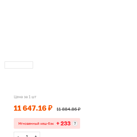
Цена за 1 шт
11 647.16 ₽
11 884.86 ₽
+ 233
?
Мгновенный кеш-бэк
-
+