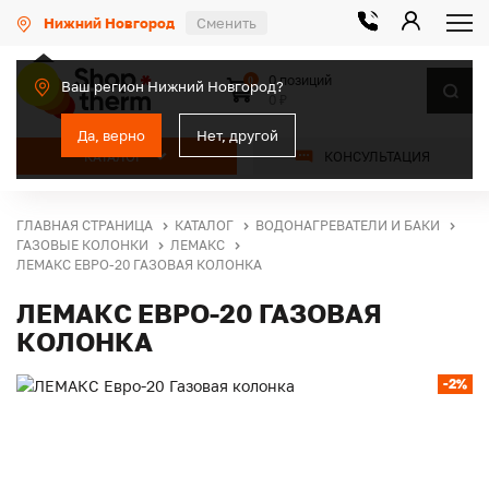
Нижний Новгород
Сменить
0 позиций
0
Ваш регион Нижний Новгород?
0 ₽
Да, верно
Нет, другой
КАТАЛОГ
КОНСУЛЬТАЦИЯ
ГЛАВНАЯ СТРАНИЦА
КАТАЛОГ
ВОДОНАГРЕВАТЕЛИ И БАКИ
ГАЗОВЫЕ КОЛОНКИ
ЛЕМАКС
ЛЕМАКС ЕВРО-20 ГАЗОВАЯ КОЛОНКА
ЛЕМАКС ЕВРО-20 ГАЗОВАЯ
КОЛОНКА
-2%