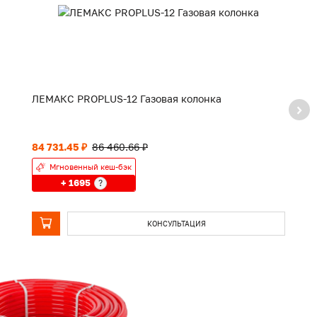
ЛЕМАКС PROPLUS-12 Газовая колонка
ЛЕМА
2
84 731.45 ₽
86 460.66 ₽
14
Мгновенный кеш-бэк
+ 1695
?
КОНСУЛЬТАЦИЯ