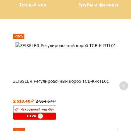
Теплый пол
Трубы и фитинги
-15%
-
ZEISSLER Регулировочный короб TCB-K-RTL01
T
у
2 518.40 ₽
2 964.57 ₽
47
Мгновенный кеш-бэк
+ 126
?