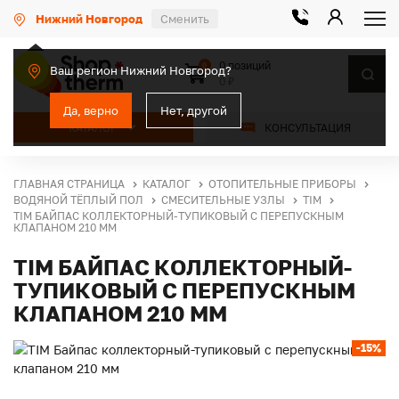
Нижний Новгород
Сменить
0 позиций
0
Ваш регион Нижний Новгород?
0 ₽
Да, верно
Нет, другой
КАТАЛОГ
КОНСУЛЬТАЦИЯ
ГЛАВНАЯ СТРАНИЦА
КАТАЛОГ
ОТОПИТЕЛЬНЫЕ ПРИБОРЫ
ВОДЯНОЙ ТЁПЛЫЙ ПОЛ
СМЕСИТЕЛЬНЫЕ УЗЛЫ
TIM
TIM БАЙПАС КОЛЛЕКТОРНЫЙ-ТУПИКОВЫЙ С ПЕРЕПУСКНЫМ
КЛАПАНОМ 210 ММ
TIM БАЙПАС КОЛЛЕКТОРНЫЙ-
ТУПИКОВЫЙ С ПЕРЕПУСКНЫМ
КЛАПАНОМ 210 ММ
-15%