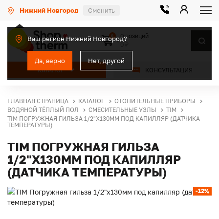
Нижний Новгород
Сменить
0 позиций
0
Ваш регион Нижний Новгород?
0 ₽
Да, верно
Нет, другой
КАТАЛОГ
КОНСУЛЬТАЦИЯ
ГЛАВНАЯ СТРАНИЦА
КАТАЛОГ
ОТОПИТЕЛЬНЫЕ ПРИБОРЫ
ВОДЯНОЙ ТЁПЛЫЙ ПОЛ
СМЕСИТЕЛЬНЫЕ УЗЛЫ
TIM
TIM ПОГРУЖНАЯ ГИЛЬЗА 1/2"Х130ММ ПОД КАПИЛЛЯР (ДАТЧИКА
ТЕМПЕРАТУРЫ)
TIM ПОГРУЖНАЯ ГИЛЬЗА
1/2"Х130ММ ПОД КАПИЛЛЯР
(ДАТЧИКА ТЕМПЕРАТУРЫ)
-12%