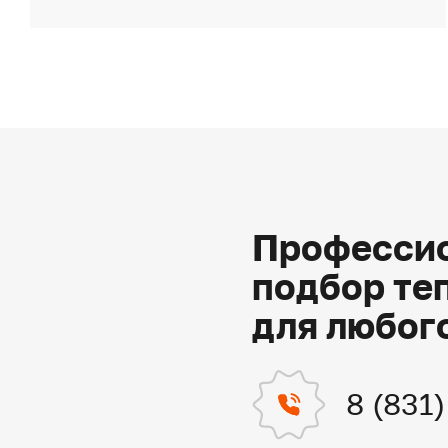
Профессио
подбор те
для любог
8 (831