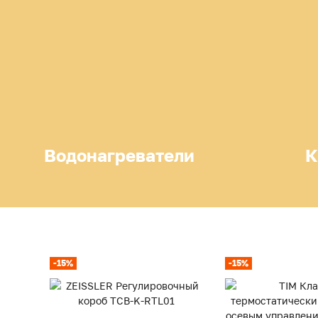
Водонагреватели
К
-15%
-15%