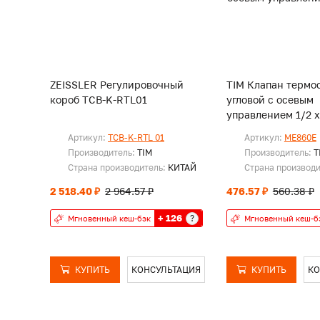
ZEISSLER Регулировочный
TIM Клапан термо
короб TCB-K-RTL01
угловой с осевым
управлением 1/2 х
Артикул:
TCB-K-RTL 01
Артикул:
ME860E
Производитель:
TIM
Производитель:
T
Страна производитель:
КИТАЙ
Страна производ
2 518.40 ₽
2 964.57 ₽
476.57 ₽
560.38 ₽
+ 126
?
Мгновенный кеш-бэк
Мгновенный кеш-б
КУПИТЬ
КОНСУЛЬТАЦИЯ
КУПИТЬ
КО