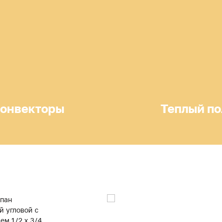
онвекторы
Теплый по