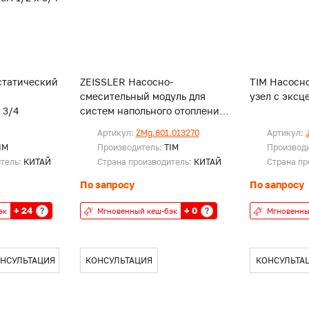
статический
ZEISSLER Насосно-
TIM Насосн
смесительный модуль для
узел с эксц
 3/4
систем напольного отопления
11/2
Артикул:
ZMg.801.013270
Артикул:
IM
Производитель:
TIM
Производ
итель:
КИТАЙ
Страна производитель:
КИТАЙ
Страна пр
По запросу
По запросу
+ 24
+ 0
?
?
эк
Мгновенный кеш-бэк
Мгновенны
НСУЛЬТАЦИЯ
КОНСУЛЬТАЦИЯ
КОНСУЛЬТА