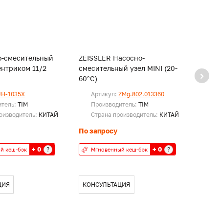
о-смесительный
ZEISSLER Насосно-
ZEIS
ентриком 11/2
смесительный узел MINI (20-
короб
60°C)
обрат
и тер
JH-1035X
Артикул:
ZMg.802.013360
Ар
итель:
TIM
Производитель:
TIM
Пр
оизводитель:
КИТАЙ
Страна производитель:
КИТАЙ
Ст
По запросу
По за
+ 0
+ 0
?
?
й кеш-бэк
Мгновенный кеш-бэк
Мг
ЦИЯ
КОНСУЛЬТАЦИЯ
КОН