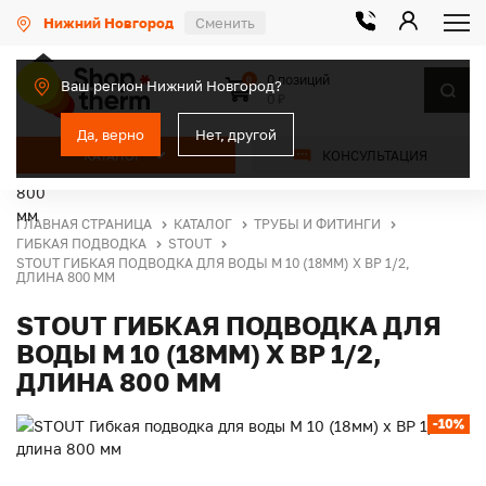
Нижний Новгород
Сменить
0 позиций
0
Ваш регион Нижний Новгород?
0 ₽
Да, верно
Нет, другой
КАТАЛОГ
КОНСУЛЬТАЦИЯ
ГЛАВНАЯ СТРАНИЦА
КАТАЛОГ
ТРУБЫ И ФИТИНГИ
ГИБКАЯ ПОДВОДКА
STOUT
STOUT ГИБКАЯ ПОДВОДКА ДЛЯ ВОДЫ M 10 (18ММ) Х ВР 1/2,
ДЛИНА 800 ММ
STOUT ГИБКАЯ ПОДВОДКА ДЛЯ
ВОДЫ M 10 (18ММ) Х ВР 1/2,
ДЛИНА 800 ММ
-10%