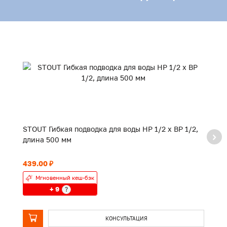
STOUT Гибкая подводка для воды НР 1/2 х ВР 1/2,
ST
длина 500 мм
д
439.00 ₽
64
Мгновенный кеш-бэк
+ 9
?
КОНСУЛЬТАЦИЯ