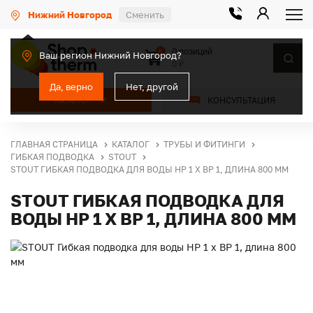
Нижний Новгород
Сменить
0 позиций
0
Ваш регион Нижний Новгород?
0 ₽
Да, верно
Нет, другой
КАТАЛОГ
КОНСУЛЬТАЦИЯ
ГЛАВНАЯ СТРАНИЦА
КАТАЛОГ
ТРУБЫ И ФИТИНГИ
ГИБКАЯ ПОДВОДКА
STOUT
STOUT ГИБКАЯ ПОДВОДКА ДЛЯ ВОДЫ НР 1 Х ВР 1, ДЛИНА 800 ММ
STOUT ГИБКАЯ ПОДВОДКА ДЛЯ
ВОДЫ НР 1 Х ВР 1, ДЛИНА 800 ММ