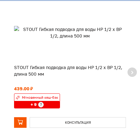
STOUT Гибкая подводка для воды НР 1/2 х ВР 1/2,
ST
длина 500 мм
д
439.00 ₽
64
Мгновенный кеш-бэк
+ 9
?
КОНСУЛЬТАЦИЯ