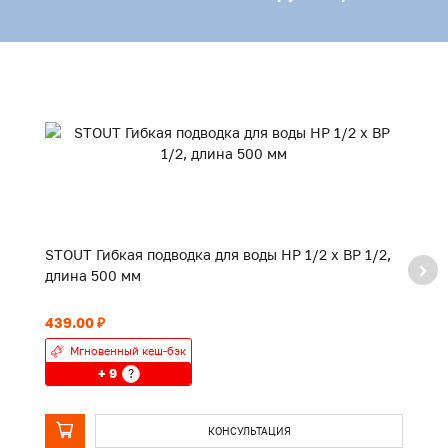
STOUT Гибкая подводка для воды НР 1/2 х ВР 1/2,
ST
длина 500 мм
д
439.00 ₽
64
Мгновенный кеш-бэк
+ 9
?
КОНСУЛЬТАЦИЯ