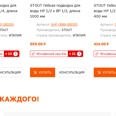
водка для
STOUT Гибкая подводка для
STOUT Гибка
3/4, длина
воды НР 1/2 х ВР 1/2, длина
воды НР 1/2
1000 мм
400 мм
3-182020
Артикул:
SHF-0089-081515
Артикул:
TOUT
Производитель:
STOUT
Производ
итель:
ИТАЛИЯ
Страна производитель:
ИТАЛИЯ
Страна пр
559.00 ₽
414.00 ₽
+ 13
+ 11
?
?
эк
Мгновенный кеш-бэк
Мгновенны
НСУЛЬТАЦИЯ
КУПИТЬ
КОНСУЛЬТАЦИЯ
КУПИТЬ
 КАЖДОГО!