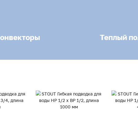
онвекторы
Теплый по