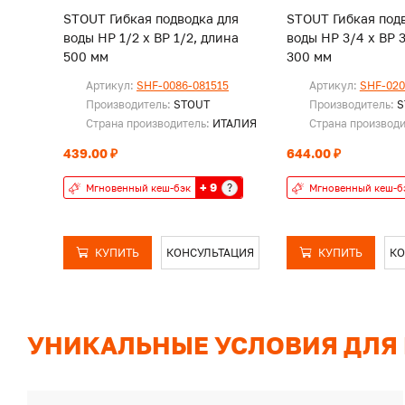
STOUT Гибкая подводка для
STOUT Гибкая под
воды НР 1/2 х ВР 1/2, длина
воды НР 3/4 х ВР 
500 мм
300 мм
Артикул:
SHF-0086-081515
Артикул:
SHF-020
Производитель:
STOUT
Производитель:
S
Страна производитель:
ИТАЛИЯ
Страна производ
439.00 ₽
644.00 ₽
+ 9
?
Мгновенный кеш-бэк
Мгновенный кеш-б
КУПИТЬ
КОНСУЛЬТАЦИЯ
КУПИТЬ
КО
УНИКАЛЬНЫЕ УСЛОВИЯ ДЛЯ