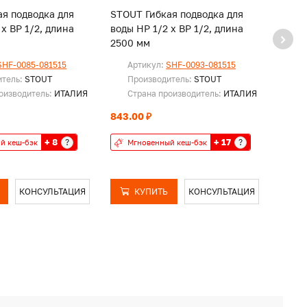
я подводка для
STOUT Гибкая подводка для
STOUT
 х ВР 1/2, длина
воды НР 1/2 х ВР 1/2, длина
воды НР 1/2 х ВР 1/2, длина
2500 мм
2000
SHF-0085-081515
Артикул:
SHF-0093-081515
Ар
итель:
STOUT
Производитель:
STOUT
Пр
оизводитель:
ИТАЛИЯ
Страна производитель:
ИТАЛИЯ
Ст
843.00 ₽
707.0
+ 8
+ 17
?
?
й кеш-бэк
Мгновенный кеш-бэк
Мг
КОНСУЛЬТАЦИЯ
КУПИТЬ
КОНСУЛЬТАЦИЯ