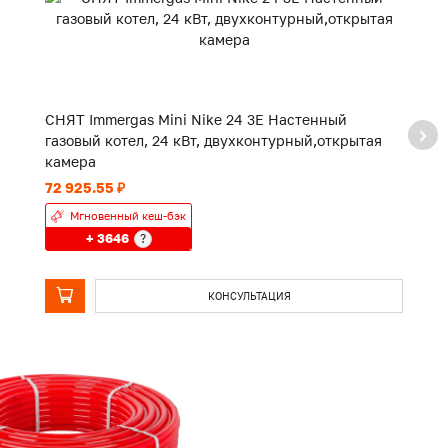
СНЯТ Immergas Mini Nike 24 3E Настенный
СН
газовый котел, 24 кВт, двухконтурный,открытая
Н
камера
к
72 925.55 ₽
98
Мгновенный кеш-бэк
+ 3646
?
КОНСУЛЬТАЦИЯ