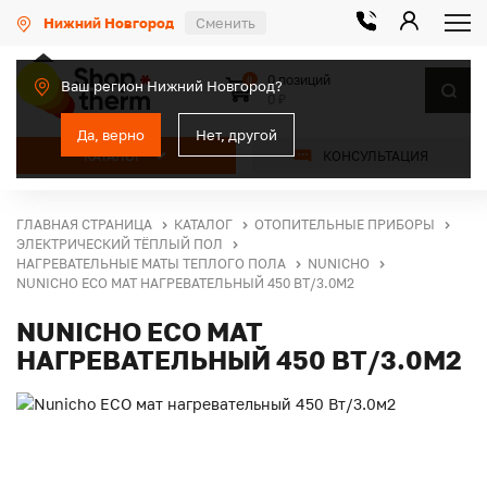
Нижний Новгород
Сменить
0 позиций
0
Ваш регион Нижний Новгород?
0 ₽
Да, верно
Нет, другой
КАТАЛОГ
КОНСУЛЬТАЦИЯ
ГЛАВНАЯ СТРАНИЦА
КАТАЛОГ
ОТОПИТЕЛЬНЫЕ ПРИБОРЫ
ЭЛЕКТРИЧЕСКИЙ ТЁПЛЫЙ ПОЛ
НАГРЕВАТЕЛЬНЫЕ МАТЫ ТЕПЛОГО ПОЛА
NUNICHO
NUNICHO ECO МАТ НАГРЕВАТЕЛЬНЫЙ 450 ВТ/3.0М2
NUNICHO ECO МАТ
НАГРЕВАТЕЛЬНЫЙ 450 ВТ/3.0М2