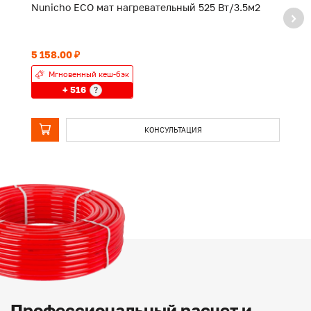
Nunicho ECO мат нагревательный 525 Вт/3.5м2
N
5 158.00 ₽
2 
Мгновенный кеш-бэк
+ 516
?
КОНСУЛЬТАЦИЯ
Профессиональный расчет и