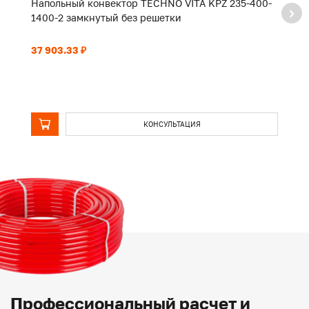
Напольный конвектор TECHNO VITA KPZ 235-400-
Н
1400-2 замкнутый без решетки
2
37 903.33 ₽
58
КОНСУЛЬТАЦИЯ
Профессиональный расчет и