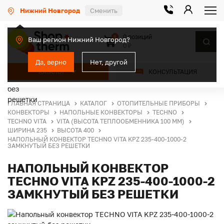
Нижний Новгород
Сменить
0 позиций
0
Ваш регион Нижний Новгород?
0 ₽
Да, верно
Нет, другой
КАТАЛОГ
КОНСУЛЬТАЦИЯ
ГЛАВНАЯ СТРАНИЦА
КАТАЛОГ
ОТОПИТЕЛЬНЫЕ ПРИБОРЫ
КОНВЕКТОРЫ
НАПОЛЬНЫЕ КОНВЕКТОРЫ
TECHNO
TECHNO VITA
VITA (ВЫСОТА ТЕПЛООБМЕННИКА 100 ММ)
ШИРИНА 235
ВЫСОТА 400
НАПОЛЬНЫЙ КОНВЕКТОР TECHNO VITA KPZ 235-400-1000-2
ЗАМКНУТЫЙ БЕЗ РЕШЕТКИ
НАПОЛЬНЫЙ КОНВЕКТОР
TECHNO VITA KPZ 235-400-1000-2
ЗАМКНУТЫЙ БЕЗ РЕШЕТКИ