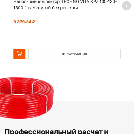
Напольный конвектор TECHNO VITA KPZ 135-130-
Н
1300-1 замкнутый без решетки
2
9 379.34 ₽
13
КОНСУЛЬТАЦИЯ
Профессиональный расчет и