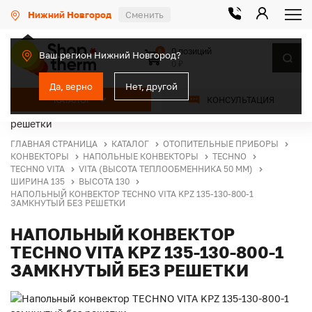
Нижний Новгород
Сменить
0 позиций
0
Ваш регион Нижний Новгород?
0 ₽
Да, верно
Нет, другой
КАТАЛОГ
КОНСУЛЬТАЦИЯ
ГЛАВНАЯ СТРАНИЦА
КАТАЛОГ
ОТОПИТЕЛЬНЫЕ ПРИБОРЫ
КОНВЕКТОРЫ
НАПОЛЬНЫЕ КОНВЕКТОРЫ
TECHNO
TECHNO VITA
VITA (ВЫСОТА ТЕПЛООБМЕННИКА 50 ММ)
ШИРИНА 135
ВЫСОТА 130
НАПОЛЬНЫЙ КОНВЕКТОР TECHNO VITA KPZ 135-130-800-1
ЗАМКНУТЫЙ БЕЗ РЕШЕТКИ
НАПОЛЬНЫЙ КОНВЕКТОР
TECHNO VITA KPZ 135-130-800-1
ЗАМКНУТЫЙ БЕЗ РЕШЕТКИ