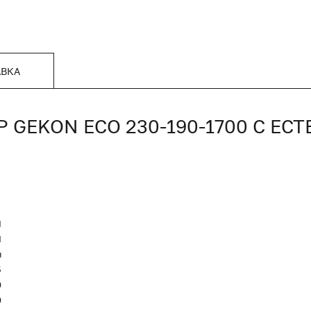
АВКА
GEKON ECO 230-190-1700 С ЕС
N
Я
я
5
0
0