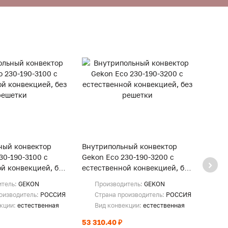
ный конвектор
Внутрипольный конвектор
Внут
30-190-3100 с
Gekon Eco 230-190-3200 с
Gekon
й конвекцией, без
естественной конвекцией, без
естес
решетки
реше
итель:
GEKON
Производитель:
GEKON
Пр
оизводитель:
РОССИЯ
Страна производитель:
РОССИЯ
Ст
екции:
естественная
Вид конвекции:
естественная
Ви
53 310.40 ₽
54 81