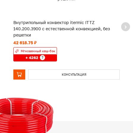
Внутрипольный конвектор itermic ITTZ
В
140.200.3900 с естественной конвекцией, без
1
решетки
р
42 618.75 ₽
32
Мгновенный кеш-бэк
+ 4262
?
КОНСУЛЬТАЦИЯ