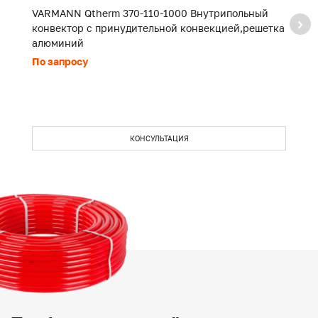
VARMANN Qtherm 370-110-1000 Внутрипольный
V
конвектор с принудительной конвекцией,решетка
к
алюминий
а
По запросу
П
КОНСУЛЬТАЦИЯ