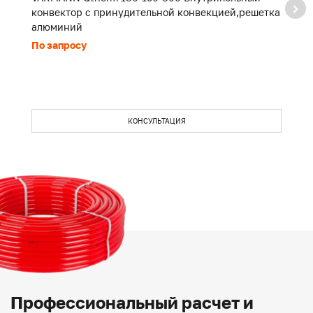
конвектор с принудительной конвекцией,решетка
к
алюминий
а
По запросу
П
КОНСУЛЬТАЦИЯ
Профессиональный расчет и