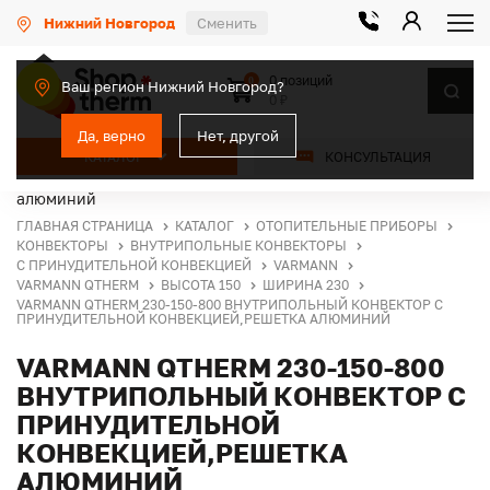
Нижний Новгород
Сменить
0 позиций
0
Ваш регион Нижний Новгород?
0 ₽
Да, верно
Нет, другой
КАТАЛОГ
КОНСУЛЬТАЦИЯ
ГЛАВНАЯ СТРАНИЦА
КАТАЛОГ
ОТОПИТЕЛЬНЫЕ ПРИБОРЫ
КОНВЕКТОРЫ
ВНУТРИПОЛЬНЫЕ КОНВЕКТОРЫ
С ПРИНУДИТЕЛЬНОЙ КОНВЕКЦИЕЙ
VARMANN
VARMANN QTHERM
ВЫСОТА 150
ШИРИНА 230
VARMANN QTHERM 230-150-800 ВНУТРИПОЛЬНЫЙ КОНВЕКТОР С
ПРИНУДИТЕЛЬНОЙ КОНВЕКЦИЕЙ,РЕШЕТКА АЛЮМИНИЙ
VARMANN QTHERM 230-150-800
ВНУТРИПОЛЬНЫЙ КОНВЕКТОР С
ПРИНУДИТЕЛЬНОЙ
КОНВЕКЦИЕЙ,РЕШЕТКА
АЛЮМИНИЙ