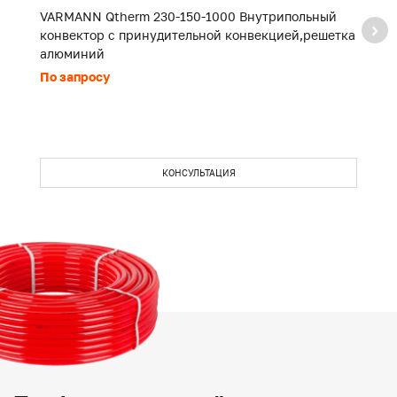
VARMANN Qtherm 230-150-1000 Внутрипольный
V
конвектор с принудительной конвекцией,решетка
к
алюминий
а
По запросу
П
КОНСУЛЬТАЦИЯ