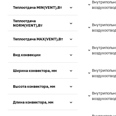
Внутрипольн
Теплоотдача MIN(VENT),Вт
воздухоотво
Теплоотдача
Внутрипольн
NORM(VENT),Вт
воздухоотво
Теплоотдача MAX(VENT),Вт
Внутрипольн
воздухоотво
Вид конвекции
Внутрипольн
Ширина конвектора, мм
воздухоотво
Высота конвектора, мм
Внутрипольн
воздухоотво
Длина конвектора, мм
Внутрипольн