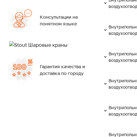
воздухоотво
Консультации на
понятном языке
Внутрипольн
воздухоотво
Внутрипольн
воздухоотво
Гарантия качества и
доставка по городу
Внутрипольн
воздухоотво
Внутрипольн
воздухоотво
Внутрипольн