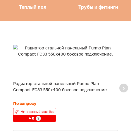
Теплый пол
Трубы и фитинги
Радиатор стальной панельный Purmo Plan
Р
Compact FC33 550x400 боковое подключение.
C
По запросу
П
Мгновенный кеш-бэк
+ 0
?