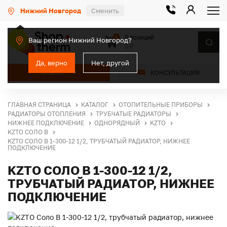
Нижний Новгород
Сменить
0 позиций
0
Ваш регион Нижний Новгород?
0 ₽
Да, верно
Нет, другой
КАТАЛОГ
КОНСУЛЬТАЦИЯ
ГЛАВНАЯ СТРАНИЦА
КАТАЛОГ
ОТОПИТЕЛЬНЫЕ ПРИБОРЫ
РАДИАТОРЫ ОТОПЛЕНИЯ
ТРУБЧАТЫЕ РАДИАТОРЫ
НИЖНЕЕ ПОДКЛЮЧЕНИЕ
ОДНОРЯДНЫЙ
KZTO
KZTO СОЛО В
KZTO СОЛО В 1-300-12 1/2, ТРУБЧАТЫЙ РАДИАТОР, НИЖНЕЕ
ПОДКЛЮЧЕНИЕ
KZTO СОЛО В 1-300-12 1/2,
ТРУБЧАТЫЙ РАДИАТОР, НИЖНЕЕ
ПОДКЛЮЧЕНИЕ