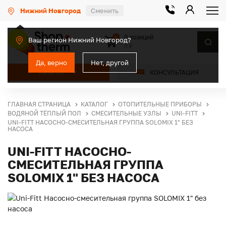
Нижний Новгород
Сменить
0 позиций
0
Ваш регион Нижний Новгород?
0 ₽
Да, верно
Нет, другой
КАТАЛОГ
КОНСУЛЬТАЦИЯ
ГЛАВНАЯ СТРАНИЦА
КАТАЛОГ
ОТОПИТЕЛЬНЫЕ ПРИБОРЫ
ВОДЯНОЙ ТЁПЛЫЙ ПОЛ
СМЕСИТЕЛЬНЫЕ УЗЛЫ
UNI-FITT
UNI-FITT НАСОСНО-СМЕСИТЕЛЬНАЯ ГРУППА SOLOMIX 1" БЕЗ
НАСОСА
UNI-FITT НАСОСНО-
СМЕСИТЕЛЬНАЯ ГРУППА
SOLOMIX 1" БЕЗ НАСОСА