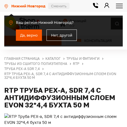
Нижний Новгород
Сменить
0 позиций
0
Ваш регион Нижний Новгород?
0 ₽
Да, верно
Нет, другой
КАТАЛОГ
КОНСУЛЬТАЦИЯ
ГЛАВНАЯ СТРАНИЦА
КАТАЛОГ
ТРУБЫ И ФИТИНГИ
ТРУБЫ ИЗ СШИТОГО ПОЛИЭТИЛЕНА
RTP
ТРУБА PEX-A SDR 7,4
RTP ТРУБА PEX-A, SDR 7,4 С АНТИДИФФУЗИОННЫМ СЛОЕМ EVON
32*4,4 БУХТА 50 М
RTP ТРУБА PEX-A, SDR 7,4 С
АНТИДИФФУЗИОННЫМ СЛОЕМ
EVON 32*4,4 БУХТА 50 М