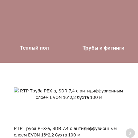
Теплый пол
Трубы и фитинги
RTP Труба PEX-a, SDR 7,4 с антидиффузионным
R
слоем EVON 16*2,2 бухта 100 м
сл