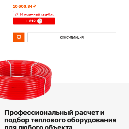
10 600.84 ₽
13
Мгновенный кеш-бэк
+ 212
?
КОНСУЛЬТАЦИЯ
Профессиональный расчет и
подбор теплового оборудования
для любого объекта