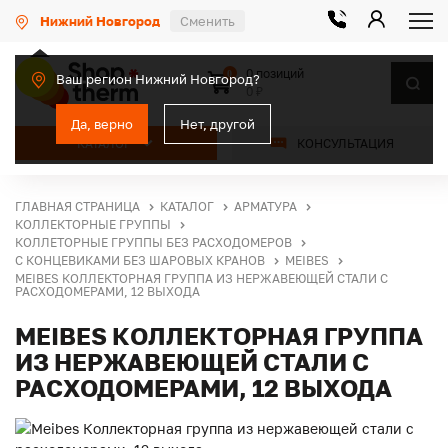
Нижний Новгород
Сменить
0 позиций
0
Ваш регион Нижний Новгород?
0 ₽
Да, верно
Нет, другой
КАТАЛОГ
КОНСУЛЬТАЦИЯ
ГЛАВНАЯ СТРАНИЦА
КАТАЛОГ
АРМАТУРА
КОЛЛЕКТОРНЫЕ ГРУППЫ
КОЛЛЕТОРНЫЕ ГРУППЫ БЕЗ РАСХОДОМЕРОВ
С КОНЦЕВИКАМИ БЕЗ ШАРОВЫХ КРАНОВ
MEIBES
MEIBES КОЛЛЕКТОРНАЯ ГРУППА ИЗ НЕРЖАВЕЮЩЕЙ СТАЛИ С
РАСХОДОМЕРАМИ, 12 ВЫХОДА
MEIBES КОЛЛЕКТОРНАЯ ГРУППА
ИЗ НЕРЖАВЕЮЩЕЙ СТАЛИ С
РАСХОДОМЕРАМИ, 12 ВЫХОДА