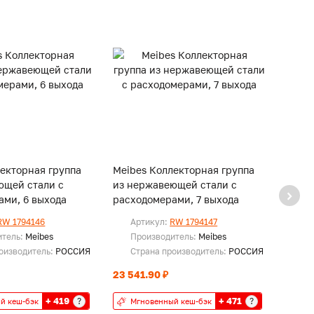
екторная группа
Meibes Коллекторная группа
Meibe
ющей стали с
из нержавеющей стали с
из н
ами, 6 выхода
расходомерами, 7 выхода
расхо
RW 1794146
Артикул:
RW 1794147
Ар
итель:
Meibes
Производитель:
Meibes
Пр
оизводитель:
РОССИЯ
Страна производитель:
РОССИЯ
Ст
23 541.90 ₽
26 12
+ 419
+ 471
?
?
й кеш-бэк
Мгновенный кеш-бэк
Мг