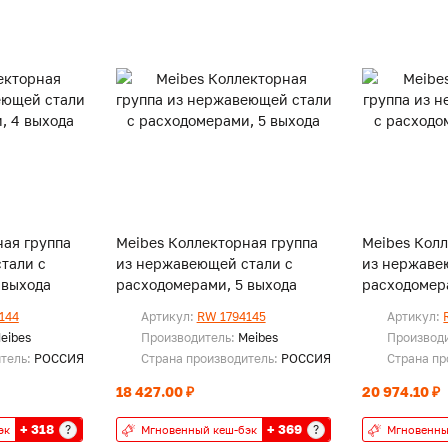
ная группа
Meibes Коллекторная группа
Meibes Колл
тали с
из нержавеющей стали с
из нержаве
 выхода
расходомерами, 5 выхода
расходомер
144
Артикул:
RW 1794145
Артикул:
eibes
Производитель:
Meibes
Производ
итель:
РОССИЯ
Страна производитель:
РОССИЯ
Страна пр
18 427.00 ₽
20 974.10 ₽
+ 318
+ 369
?
?
эк
Мгновенный кеш-бэк
Мгновенны