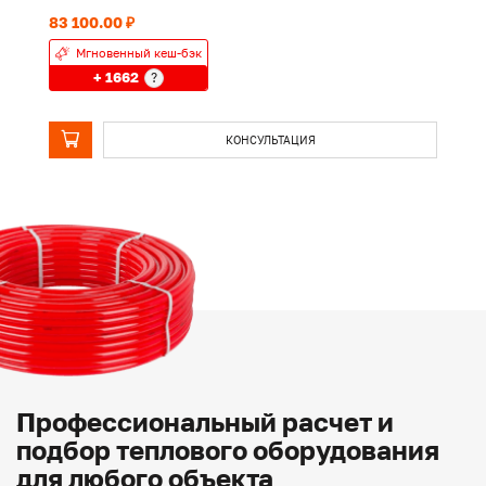
83 100.00 ₽
24
Мгновенный кеш-бэк
+ 1662
?
КОНСУЛЬТАЦИЯ
Профессиональный расчет и
подбор теплового оборудования
для любого объекта