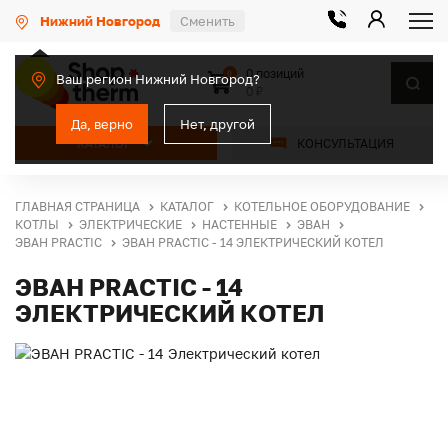
Нижний Новгород
Сменить
0 позиций
0
Ваш регион Нижний Новгород?
0 ₽
Да, верно
Нет, другой
КАТАЛОГ
КОНСУЛЬТАЦИЯ
ГЛАВНАЯ СТРАНИЦА
КАТАЛОГ
КОТЕЛЬНОЕ ОБОРУДОВАНИЕ
КОТЛЫ
ЭЛЕКТРИЧЕСКИЕ
НАСТЕННЫЕ
ЭВАН
ЭВАН PRACTIC
ЭВАН PRACTIC - 14 ЭЛЕКТРИЧЕСКИЙ КОТЕЛ
ЭВАН PRACTIC - 14
ЭЛЕКТРИЧЕСКИЙ КОТЕЛ