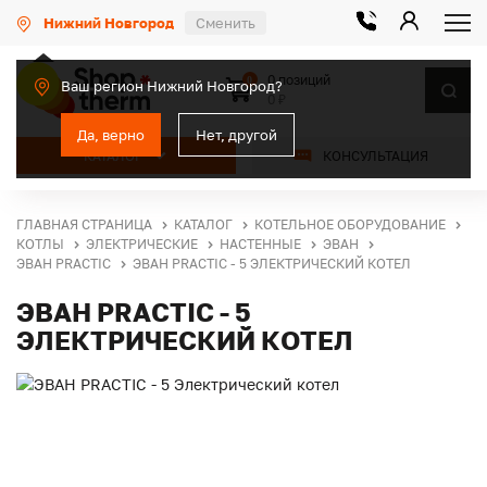
Нижний Новгород
Сменить
0 позиций
0
Ваш регион Нижний Новгород?
0 ₽
Да, верно
Нет, другой
КАТАЛОГ
КОНСУЛЬТАЦИЯ
ГЛАВНАЯ СТРАНИЦА
КАТАЛОГ
КОТЕЛЬНОЕ ОБОРУДОВАНИЕ
КОТЛЫ
ЭЛЕКТРИЧЕСКИЕ
НАСТЕННЫЕ
ЭВАН
ЭВАН PRACTIC
ЭВАН PRACTIC - 5 ЭЛЕКТРИЧЕСКИЙ КОТЕЛ
ЭВАН PRACTIC - 5
ЭЛЕКТРИЧЕСКИЙ КОТЕЛ