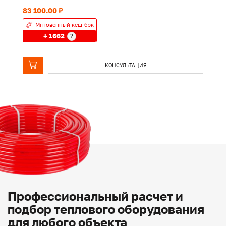
83 100.00 ₽
24
Мгновенный кеш-бэк
+ 1662
?
КОНСУЛЬТАЦИЯ
Профессиональный расчет и
подбор теплового оборудования
для любого объекта