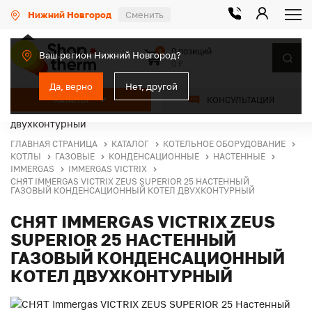
Нижний Новгород
Сменить
0 позиций
0
Ваш регион Нижний Новгород?
0 ₽
Да, верно
Нет, другой
КАТАЛОГ
КОНСУЛЬТАЦИЯ
ГЛАВНАЯ СТРАНИЦА
КАТАЛОГ
КОТЕЛЬНОЕ ОБОРУДОВАНИЕ
КОТЛЫ
ГАЗОВЫЕ
КОНДЕНСАЦИОННЫЕ
НАСТЕННЫЕ
IMMERGAS
IMMERGAS VICTRIX
СНЯТ IMMERGAS VICTRIX ZEUS SUPERIOR 25 НАСТЕННЫЙ
ГАЗОВЫЙ КОНДЕНСАЦИОННЫЙ КОТЕЛ ДВУХКОНТУРНЫЙ
СНЯТ IMMERGAS VICTRIX ZEUS
SUPERIOR 25 НАСТЕННЫЙ
ГАЗОВЫЙ КОНДЕНСАЦИОННЫЙ
КОТЕЛ ДВУХКОНТУРНЫЙ