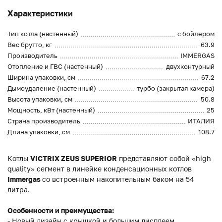
Характеристики
Тип котла (настенный)
с бойлером
Вес брутто, кг
63.9
Производитель
IMMERGAS
Отопление и ГВС (настенный)
двухконтурный
Ширина упаковки, см
67.2
Дымоудаление (настенный)
турбо (закрытая камера)
Высота упаковки, см
50.8
Мощность, кВт (настенный)
25
Страна производитель
ИТАЛИЯ
Длина упаковки, см
108.7
Котлы
VICTRIX ZEUS SUPERIOR
представляют собой «high
quality» сегмент в линейке конденсационных котлов
Immergas
со встроенным накопительным баком на 54
литра.
Особенности и преимущества:
- Новый дизайн с крышкой и большим дисплеем.