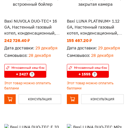
Baxi NUVOLA DUO-TEC+ 16
Baxi LUNA PLATINUM+ 1.12
GA, Настенный газовый
GA, Настенный газовый
котел, конденсационный,
котел, конденсационный,
встроенный бойлер
закрытая камера
242 726.40 ₽
155 467.20 ₽
Дата доставки:
29 декабря
Дата доставки:
29 декабря
Самовывоз:
28 декабря
Самовывоз:
28 декабря
Мгновенный кеш-бэк
Мгновенный кеш-бэк
+ 2427
+ 1555
?
?
Этот товар можно оплатить
Этот товар можно оплатить
баллами
баллами
КОНСУЛЬТАЦИЯ
КОНСУЛЬТАЦИЯ