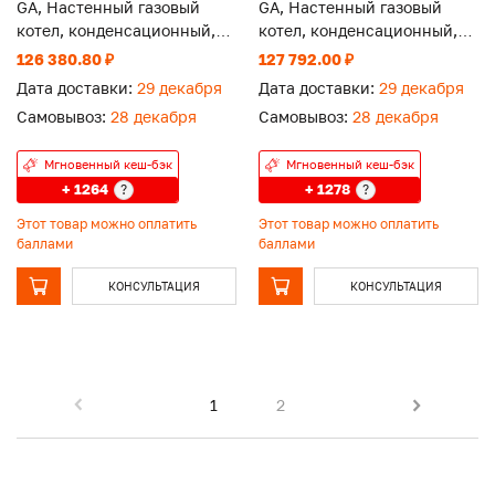
GA, Настенный газовый
GA, Настенный газовый
котел, конденсационный,
котел, конденсационный,
закрытая камера
закрытая камера
126 380.80 ₽
127 792.00 ₽
Дата доставки:
29 декабря
Дата доставки:
29 декабря
Самовывоз:
28 декабря
Самовывоз:
28 декабря
Мгновенный кеш-бэк
Мгновенный кеш-бэк
+ 1264
+ 1278
?
?
Этот товар можно оплатить
Этот товар можно оплатить
баллами
баллами
КОНСУЛЬТАЦИЯ
КОНСУЛЬТАЦИЯ
1
2