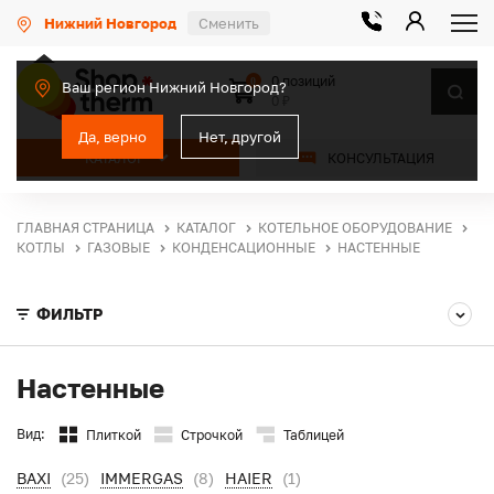
Нижний Новгород
Сменить
0 позиций
0
Ваш регион Нижний Новгород?
0 ₽
Да, верно
Нет, другой
КАТАЛОГ
КОНСУЛЬТАЦИЯ
ГЛАВНАЯ СТРАНИЦА
КАТАЛОГ
КОТЕЛЬНОЕ ОБОРУДОВАНИЕ
КОТЛЫ
ГАЗОВЫЕ
КОНДЕНСАЦИОННЫЕ
НАСТЕННЫЕ
ФИЛЬТР
Настенные
Вид:
Плиткой
Строчкой
Таблицей
BAXI
(25)
IMMERGAS
(8)
HAIER
(1)