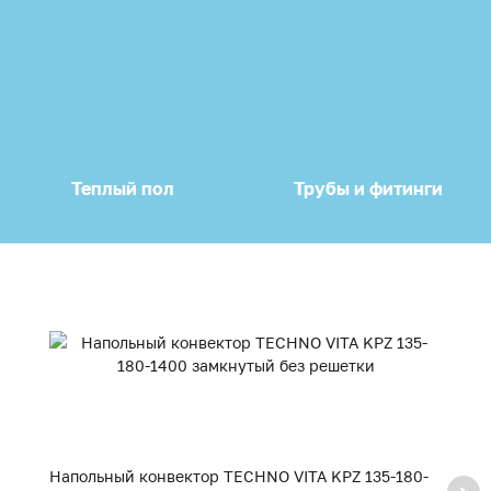
Теплый пол
Трубы и фитинги
Напольный конвектор TECHNO VITA KPZ 135-180-
Н