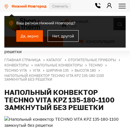
Нижний Новгород
Сменить
0 позиций
0
Ваш регион Нижний Новгород?
0 ₽
Да, верно
Нет, другой
КАТАЛОГ
КОНСУЛЬТАЦИЯ
ГЛАВНАЯ СТРАНИЦА
КАТАЛОГ
ОТОПИТЕЛЬНЫЕ ПРИБОРЫ
КОНВЕКТОРЫ
НАПОЛЬНЫЕ КОНВЕКТОРЫ
TECHNO
TECHNO VITA
VITA
ШИРИНА 135
ВЫСОТА 180
НАПОЛЬНЫЙ КОНВЕКТОР TECHNO VITA KPZ 135-180-1100
ЗАМКНУТЫЙ БЕЗ РЕШЕТКИ
НАПОЛЬНЫЙ КОНВЕКТОР
TECHNO VITA KPZ 135-180-1100
ЗАМКНУТЫЙ БЕЗ РЕШЕТКИ