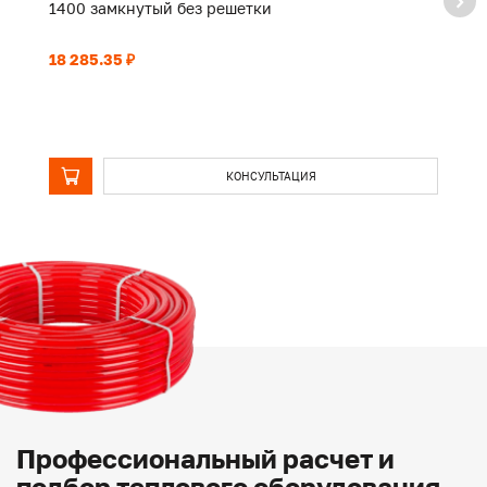
1400 замкнутый без решетки
2
18 285.35 ₽
27
КОНСУЛЬТАЦИЯ
Профессиональный расчет и
подбор теплового оборудования