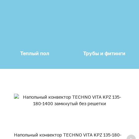
Теплый пол
Трубы и фитинги
Напольный конвектор TECHNO VITA KPZ 135-180-
Н