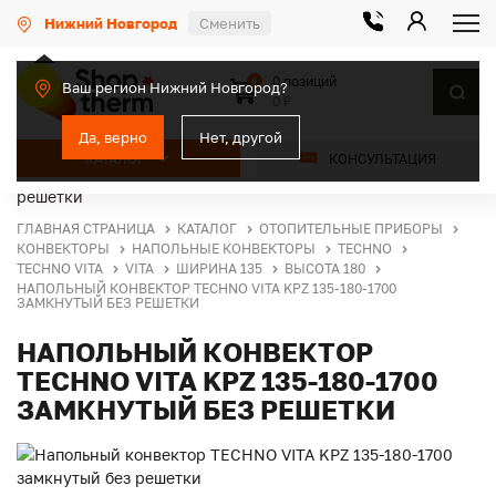
Нижний Новгород
Сменить
0 позиций
0
Ваш регион Нижний Новгород?
0 ₽
Да, верно
Нет, другой
КАТАЛОГ
КОНСУЛЬТАЦИЯ
ГЛАВНАЯ СТРАНИЦА
КАТАЛОГ
ОТОПИТЕЛЬНЫЕ ПРИБОРЫ
КОНВЕКТОРЫ
НАПОЛЬНЫЕ КОНВЕКТОРЫ
TECHNO
TECHNO VITA
VITA
ШИРИНА 135
ВЫСОТА 180
НАПОЛЬНЫЙ КОНВЕКТОР TECHNO VITA KPZ 135-180-1700
ЗАМКНУТЫЙ БЕЗ РЕШЕТКИ
НАПОЛЬНЫЙ КОНВЕКТОР
TECHNO VITA KPZ 135-180-1700
ЗАМКНУТЫЙ БЕЗ РЕШЕТКИ