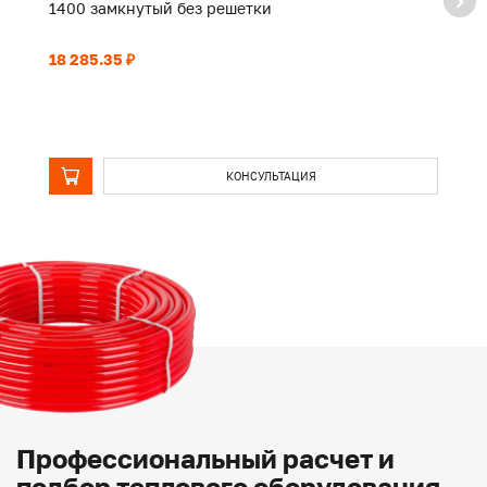
1400 замкнутый без решетки
2
18 285.35 ₽
27
КОНСУЛЬТАЦИЯ
Профессиональный расчет и
подбор теплового оборудования