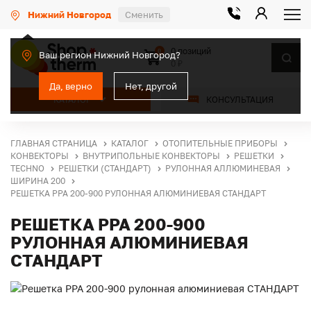
Нижний Новгород
Сменить
0 позиций
0
Ваш регион Нижний Новгород?
0 ₽
Да, верно
Нет, другой
КАТАЛОГ
КОНСУЛЬТАЦИЯ
ГЛАВНАЯ СТРАНИЦА
КАТАЛОГ
ОТОПИТЕЛЬНЫЕ ПРИБОРЫ
КОНВЕКТОРЫ
ВНУТРИПОЛЬНЫЕ КОНВЕКТОРЫ
РЕШЕТКИ
TECHNO
РЕШЕТКИ (СТАНДАРТ)
РУЛОННАЯ АЛЛЮМИНЕВАЯ
ШИРИНА 200
РЕШЕТКА PPA 200-900 РУЛОННАЯ АЛЮМИНИЕВАЯ СТАНДАРТ
РЕШЕТКА PPA 200-900
РУЛОННАЯ АЛЮМИНИЕВАЯ
СТАНДАРТ