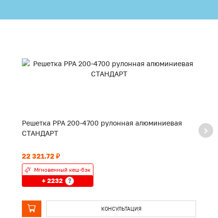
Решетка PPA 200-4700 рулонная алюминиевая
Р
СТАНДАРТ
С
22 321.72 ₽
17
Мгновенный кеш-бэк
+ 2232
?
КОНСУЛЬТАЦИЯ