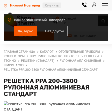
Нижний Новгород
Сменить
0 позиций
0
Ваш регион Нижний Новгород?
0 ₽
Да, верно
Нет, другой
КАТАЛОГ
КОНСУЛЬТАЦИЯ
ГЛАВНАЯ СТРАНИЦА
КАТАЛОГ
ОТОПИТЕЛЬНЫЕ ПРИБОРЫ
КОНВЕКТОРЫ
ВНУТРИПОЛЬНЫЕ КОНВЕКТОРЫ
РЕШЕТКИ
TECHNO
РЕШЕТКИ (СТАНДАРТ)
РУЛОННАЯ АЛЛЮМИНЕВАЯ
ШИРИНА 200
РЕШЕТКА PPA 200-3800 РУЛОННАЯ АЛЮМИНИЕВАЯ СТАНДАРТ
РЕШЕТКА PPA 200-3800
РУЛОННАЯ АЛЮМИНИЕВАЯ
СТАНДАРТ