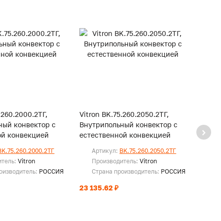
.260.2000.2ТГ,
Vitron BK.75.260.2050.2ТГ,
Vitro
ный конвектор с
Внутрипольный конвектор с
Внутр
ой конвекцией
естественной конвекцией
есте
BK.75.260.2000.2ТГ
Артикул:
BK.75.260.2050.2ТГ
Ар
итель:
Vitron
Производитель:
Vitron
Пр
оизводитель:
РОССИЯ
Страна производитель:
РОССИЯ
Ст
23 135.62 ₽
23 55