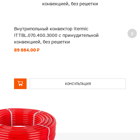
Внутрипольный конвектор itermic
В
ITTBL.070.400.3000 с принудительной
I
конвекцией, без решетки
к
89 864.00 ₽
47
КОНСУЛЬТАЦИЯ