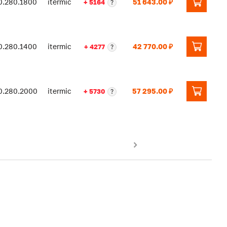
0.280.1800
itermic
51 643.00 ₽
+ 5164
?
0.280.1400
itermic
42 770.00 ₽
+ 4277
?
0.280.2000
itermic
57 295.00 ₽
+ 5730
?