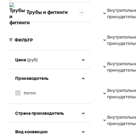
Внутрипольны
Трубы и фитинги
принудительн
Внутрипольны
ФИЛЬТР
принудительн
Цена
(руб)
Внутрипольны
принудительн
Производитель
Внутрипольны
itermic
принудительн
Страна производитель
Внутрипольны
принудительн
Вид конвекции