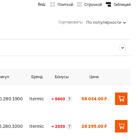
Вид:
Плиткой
Строчкой
Таблицей
Сортировать:
По популярности
тикул
Бренд
Бонусы
Цена
0.280.1900
itermic
56 034.00 ₽
+ 5603
?
0.280.1000
itermic
28 295.00 ₽
+ 2830
?