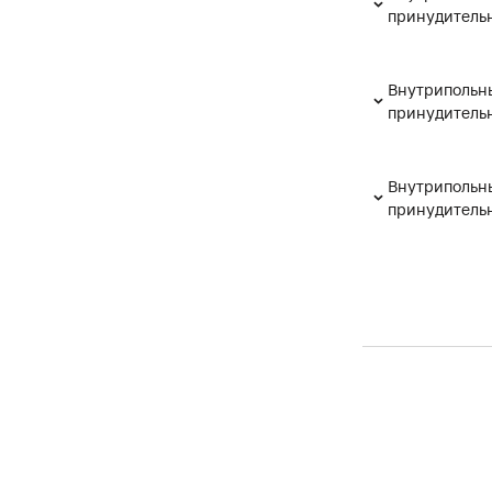
принудительн
Внутрипольны
принудительн
Внутрипольны
принудительн