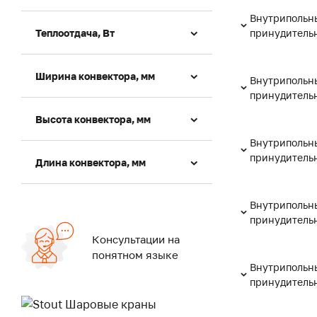
Внутрипольны
Теплоотдача, Вт
принудительн
Ширина конвектора, мм
Внутрипольны
принудительн
Высота конвектора, мм
Внутрипольны
принудительн
Длина конвектора, мм
Внутрипольны
принудительн
Консультации на
понятном языке
Внутрипольны
принудительн