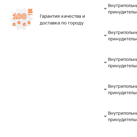
Внутрипольны
принудительн
Гарантия качества и
доставка по городу
Внутрипольны
принудительн
Внутрипольны
принудительн
Внутрипольны
принудительн
Внутрипольны
принудительн