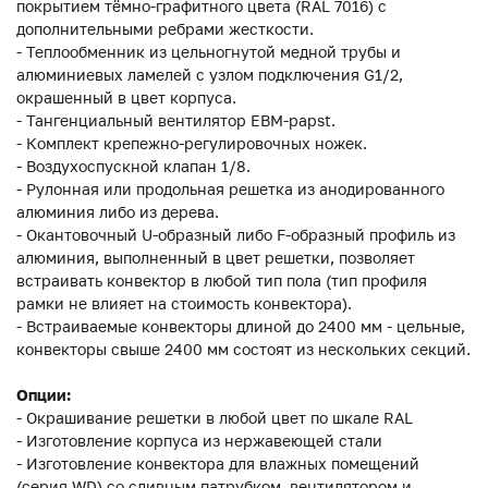
покрытием тёмно-графитного цвета (RAL 7016) с
дополнительными ребрами жесткости.
- Теплообменник из цельногнутой медной трубы и
алюминиевых ламелей с узлом подключения G1/2,
окрашенный в цвет корпуса.
- Тангенциальный вентилятор EBM-papst.
- Комплект крепежно-регулировочных ножек.
- Воздухоспускной клапан 1/8.
- Рулонная или продольная решетка из анодированного
алюминия либо из дерева.
- Окантовочный U-образный либо F-образный профиль из
алюминия, выполненный в цвет решетки, позволяет
встраивать конвектор в любой тип пола (тип профиля
рамки не влияет на стоимость конвектора).
- Встраиваемые конвекторы длиной до 2400 мм - цельные,
конвекторы свыше 2400 мм состоят из нескольких секций.
Опции:
- Окрашивание решетки в любой цвет по шкале RAL
- Изготовление корпуса из нержавеющей стали
- Изготовление конвектора для влажных помещений
(серия WD) со сливным патрубком, вентилятором и