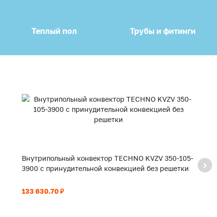
Теплый пол
Трубы и фитинги
Внутрипольный конвектор TECHNO KVZV 350-105-
В
3900 с принудительной конвекцией без решетки
2
133 630.70 ₽
92