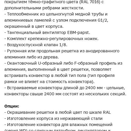
покрытием тёмно-графитного цвета (RAL 7016) с
дополнительными ребрами жесткости.
- Теплообменник из цельногнутой медной трубы и
алюминиевых ламелей с узлом подключения G1/2,
окрашенный в цвет корпуса.
- Тангенциальный вентилятор EBM-papst.
- Комплект крепежно-регулировочных ножек.
- Воздухоспускной клапан 1/8.
- Рулонная или продольная решетка из анодированного
алюминия либо из дерева.
- Окантовочный U-образный либо F-образный профиль из
алюминия, выполненный в цвет решетки, позволяет
встраивать конвектор в любой тип пола (тип профиля
рамки не влияет на стоимость конвектора).
- Встраиваемые конвекторы длиной до 2400 мм - цельные,
конвекторы свыше 2400 мм состоят из нескольких секций.
Опции:
- Окрашивание решетки в любой цвет по шкале RAL
- Изготовление корпуса из нержавеющей стали
- Изготовление конвектора для влажных помещений
(серия WD) со сливным патрубком, вентилятором и