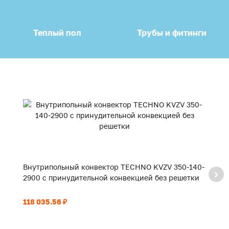
Теплый пол
Трубы и фитинги
Внутрипольный конвектор TECHNO KVZV 350-140-
В
2900 с принудительной конвекцией без решетки
3
118 035.56 ₽
12