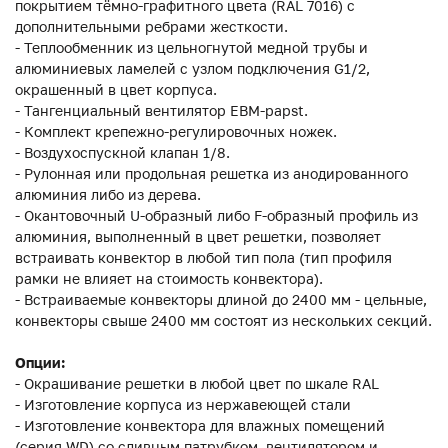
покрытием тёмно-графитного цвета (RAL 7016) с
дополнительными ребрами жесткости.
- Теплообменник из цельногнутой медной трубы и
алюминиевых ламелей с узлом подключения G1/2,
окрашенный в цвет корпуса.
- Тангенциальный вентилятор EBM-papst.
- Комплект крепежно-регулировочных ножек.
- Воздухоспускной клапан 1/8.
- Рулонная или продольная решетка из анодированного
алюминия либо из дерева.
- Окантовочный U-образный либо F-образный профиль из
алюминия, выполненный в цвет решетки, позволяет
встраивать конвектор в любой тип пола (тип профиля
рамки не влияет на стоимость конвектора).
- Встраиваемые конвекторы длиной до 2400 мм - цельные,
конвекторы свыше 2400 мм состоят из нескольких секций.
Опции:
- Окрашивание решетки в любой цвет по шкале RAL
- Изготовление корпуса из нержавеющей стали
- Изготовление конвектора для влажных помещений
(серия WD) со сливным патрубком, вентилятором и