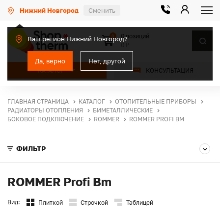
Нижний Новгород
Сменить
0 позиций
0
Ваш регион Нижний Новгород?
0 ₽
Да, верно
Нет, другой
КАТАЛОГ
КОНСУЛЬТАЦИЯ
ГЛАВНАЯ СТРАНИЦА
КАТАЛОГ
ОТОПИТЕЛЬНЫЕ ПРИБОРЫ
РАДИАТОРЫ ОТОПЛЕНИЯ
БИМЕТАЛЛИЧЕСКИЕ
БОКОВОЕ ПОДКЛЮЧЕНИЕ
ROMMER
ROMMER PROFI BM
ФИЛЬТР
ROMMER Profi Bm
Вид:
Плиткой
Строчкой
Таблицей