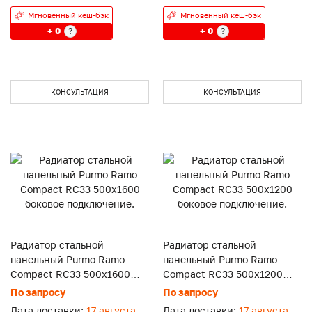
Мгновенный кеш-бэк
Мгновенный кеш-бэк
+ 0
+ 0
?
?
КОНСУЛЬТАЦИЯ
КОНСУЛЬТАЦИЯ
Радиатор стальной
Радиатор стальной
панельный Purmo Ramo
панельный Purmo Ramo
Compact RC33 500x1600
Compact RC33 500x1200
боковое подключение.
боковое подключение.
По запросу
По запросу
Дата доставки:
17 августа
Дата доставки:
17 августа