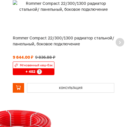
Rommer Compact 22/300/1300 радиатор стальной/
R
панельный, боковое подключение
п
9 644.00 ₽
9 836.88 ₽
4 
Мгновенный кеш-бэк
+ 482
?
КОНСУЛЬТАЦИЯ