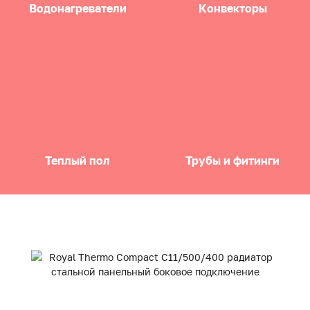
Водонагреватели
Конвекторы
Теплый пол
Трубы и фитинги