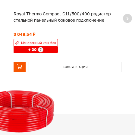
Royal Thermo Compact C11/500/400 радиатор
R
стальной панельный боковое подключение
с
3 048.54 ₽
3 
Мгновенный кеш-бэк
+ 30
?
КОНСУЛЬТАЦИЯ